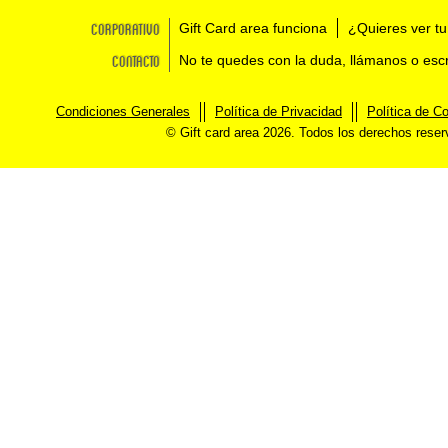
Corporativo
Gift Card area funciona
¿Quieres ver tu
Contacto
No te quedes con la duda, llámanos o esc
Condiciones Generales
Política de Privacidad
Política de C
© Gift card area 2026. Todos los derechos rese