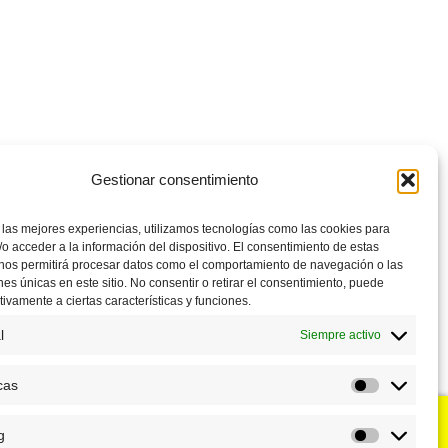
Gestionar consentimiento
 las mejores experiencias, utilizamos tecnologías como las cookies para
o acceder a la información del dispositivo. El consentimiento de estas
 nos permitirá procesar datos como el comportamiento de navegación o las
ones únicas en este sitio. No consentir o retirar el consentimiento, puede
tivamente a ciertas características y funciones.
l
Siempre activo
cas
Estadístic
g
u negocio?
Puntos de venta
Marketing