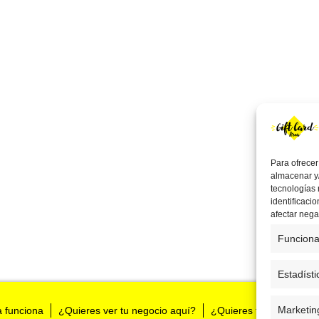
Para ofrecer
almacenar y/
tecnologías
identificaci
afectar nega
Funciona
Estadísti
Marketin
a funciona
¿Quieres ver tu negocio aquí?
¿Quieres tenernos en t