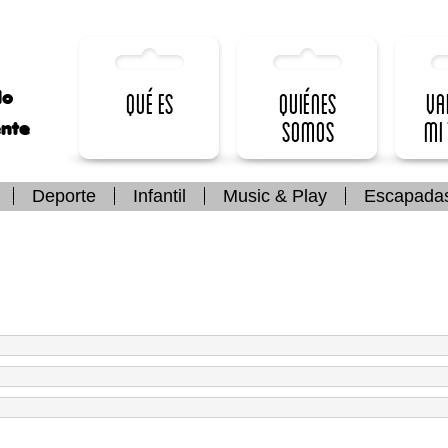
lo
Qué es
Quiénes
Va
somos
mi
ente
Deporte
Infantil
Music & Play
Escapada