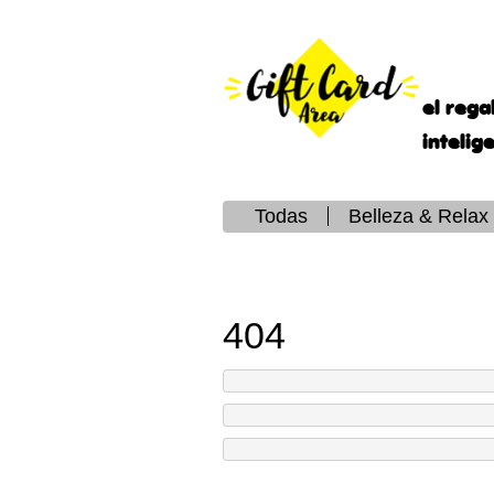
el rega
intelig
Todas
Belleza & Relax
404