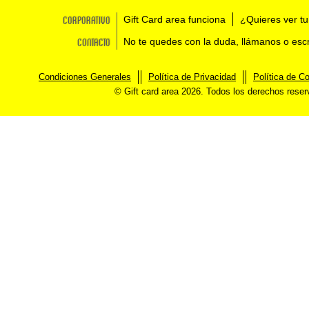
Corporativo
Gift Card area funciona
¿Quieres ver tu
Contacto
No te quedes con la duda, llámanos o esc
Condiciones Generales
Política de Privacidad
Política de C
© Gift card area 2026. Todos los derechos rese