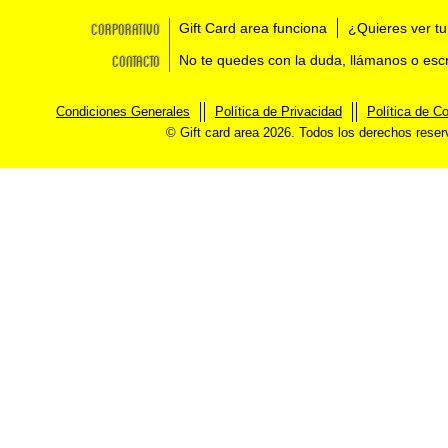
Corporativo
Gift Card area funciona
¿Quieres ver tu
Contacto
No te quedes con la duda, llámanos o esc
Condiciones Generales
Política de Privacidad
Política de C
© Gift card area 2026. Todos los derechos rese