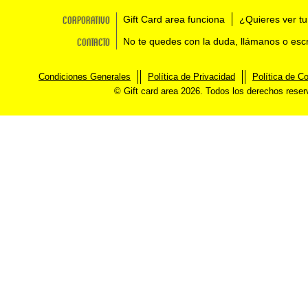
Corporativo
Gift Card area funciona
¿Quieres ver tu
Contacto
No te quedes con la duda, llámanos o esc
Condiciones Generales
Política de Privacidad
Política de C
© Gift card area 2026. Todos los derechos rese