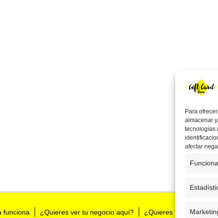
Para ofrecer
almacenar y/
tecnologías
identificaci
afectar nega
Funciona
Estadísti
Marketin
a funciona
¿Quieres ver tu negocio aquí?
¿Quieres tenernos en t