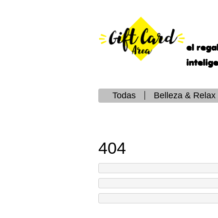
el rega
intelig
Todas
Belleza & Relax
404