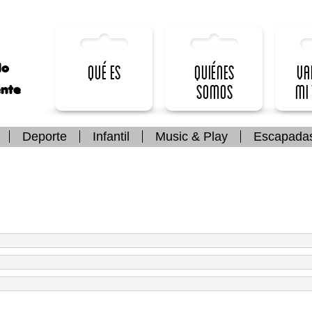
lo
Qué es
Quiénes
Va
somos
mi
ente
Deporte
Infantil
Music & Play
Escapada