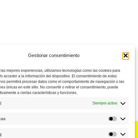
Gestionar consentimiento
 las mejores experiencias, utilizamos tecnologías como las cookies para
o acceder a la información del dispositivo. El consentimiento de estas
 nos permitirá procesar datos como el comportamiento de navegación o las
ones únicas en este sitio. No consentir o retirar el consentimiento, puede
tivamente a ciertas características y funciones.
l
Siempre activo
cas
Estadístic
g
u negocio?
Puntos de venta
Marketing