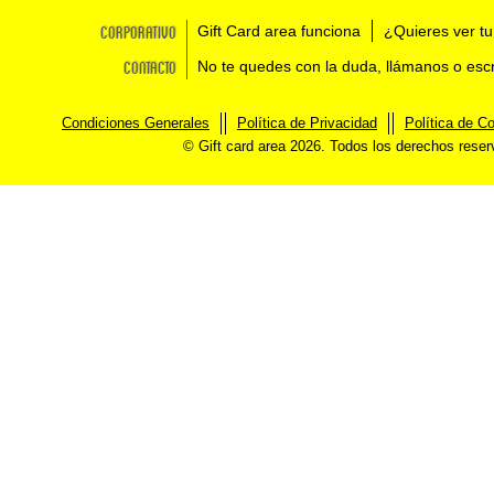
Corporativo
Gift Card area funciona
¿Quieres ver tu
Contacto
No te quedes con la duda, llámanos o esc
Condiciones Generales
Política de Privacidad
Política de C
© Gift card area 2026. Todos los derechos rese