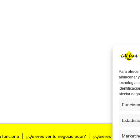
Para ofrecer
almacenar y/
tecnologías
identificaci
afectar nega
Funciona
Estadísti
Marketin
a funciona
¿Quieres ver tu negocio aquí?
¿Quieres tenernos en t