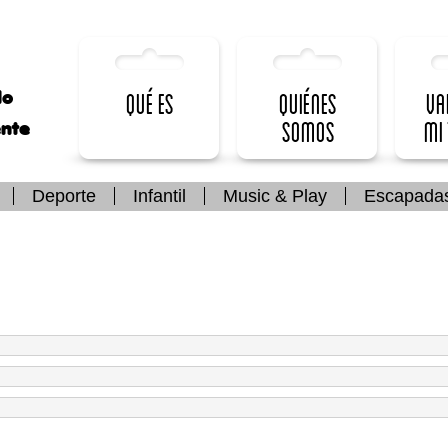
lo
Qué es
Quiénes
Va
somos
mi
ente
Deporte
Infantil
Music & Play
Escapada