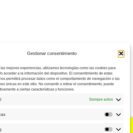
Gestionar consentimiento
 las mejores experiencias, utilizamos tecnologías como las cookies para
o acceder a la información del dispositivo. El consentimiento de estas
 nos permitirá procesar datos como el comportamiento de navegación o las
ones únicas en este sitio. No consentir o retirar el consentimiento, puede
tivamente a ciertas características y funciones.
l
Siempre activo
cas
Estadístic
g
u negocio?
Puntos de venta
Marketing