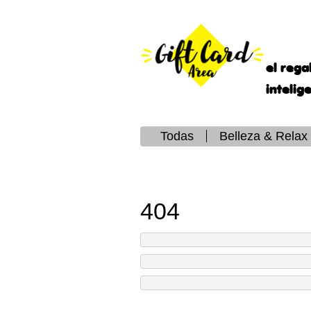
el rega
intelig
Todas
Belleza & Relax
404