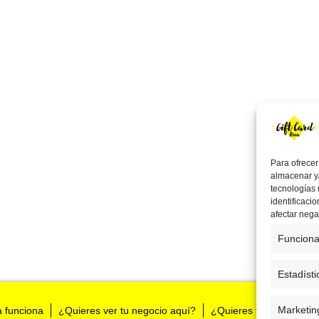
Para ofrecer
almacenar y/
tecnologías
identificaci
afectar nega
Funciona
Estadísti
Marketin
a funciona
¿Quieres ver tu negocio aquí?
¿Quieres tenernos en t