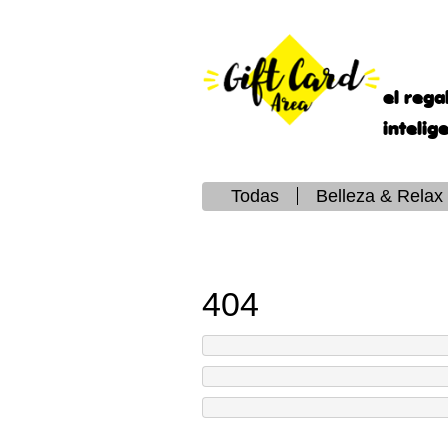
el rega
intelig
Todas
Belleza & Relax
404