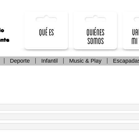
lo
Qué es
Quiénes
Va
somos
mi
ente
Deporte
Infantil
Music & Play
Escapada