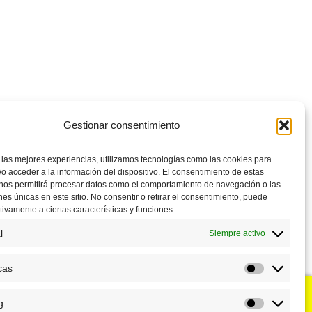
Gestionar consentimiento
 las mejores experiencias, utilizamos tecnologías como las cookies para
o acceder a la información del dispositivo. El consentimiento de estas
 nos permitirá procesar datos como el comportamiento de navegación o las
ones únicas en este sitio. No consentir o retirar el consentimiento, puede
tivamente a ciertas características y funciones.
l
Siempre activo
cas
Estadístic
g
u negocio?
Puntos de venta
Marketing