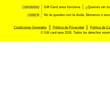
Corporativo
Gift Card area funciona
¿Quieres ver tu
Contacto
No te quedes con la duda, llámanos o esc
Condiciones Generales
Política de Privacidad
Política de C
© Gift card area 2026. Todos los derechos rese