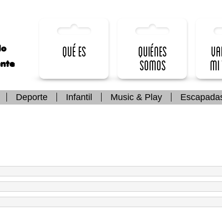
lo
Qué es
Quiénes
Va
somos
mi
ente
Deporte
Infantil
Music & Play
Escapada