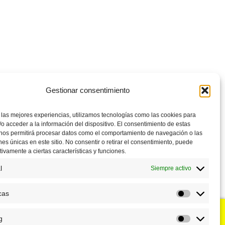
Gestionar consentimiento
 las mejores experiencias, utilizamos tecnologías como las cookies para
o acceder a la información del dispositivo. El consentimiento de estas
 nos permitirá procesar datos como el comportamiento de navegación o las
ones únicas en este sitio. No consentir o retirar el consentimiento, puede
tivamente a ciertas características y funciones.
l
Siempre activo
cas
Estadístic
g
u negocio?
Puntos de venta
Marketing