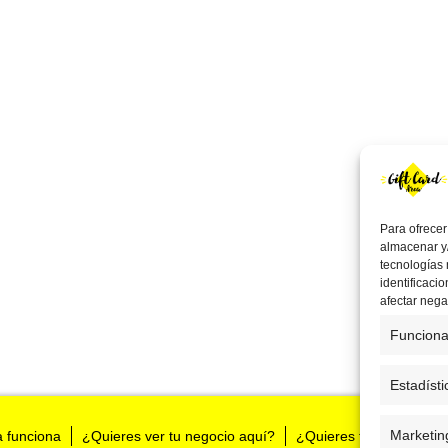
Para ofrecer
almacenar y/
tecnologías
identificaci
afectar nega
Funciona
Estadísti
Marketin
a funciona
¿Quieres ver tu negocio aquí?
¿Quieres tenernos en t