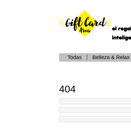
el rega
intelig
Todas
Belleza & Relax
404