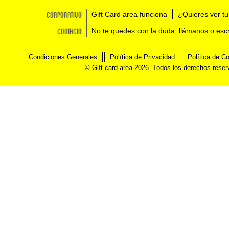
Corporativo
Gift Card area funciona
¿Quieres ver tu
Contacto
No te quedes con la duda, llámanos o esc
Condiciones Generales
Política de Privacidad
Política de C
© Gift card area 2026. Todos los derechos rese