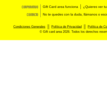
Corporativo
Gift Card area funciona
¿Quieres ver tu
Contacto
No te quedes con la duda, llámanos o esc
Condiciones Generales
Política de Privacidad
Política de C
© Gift card area 2026. Todos los derechos rese