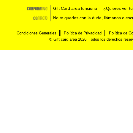
Corporativo
Gift Card area funciona
¿Quieres ver tu
Contacto
No te quedes con la duda, llámanos o esc
Condiciones Generales
Política de Privacidad
Política de C
© Gift card area 2026. Todos los derechos rese