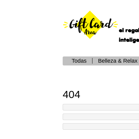
el rega
intelig
Todas
Belleza & Relax
404