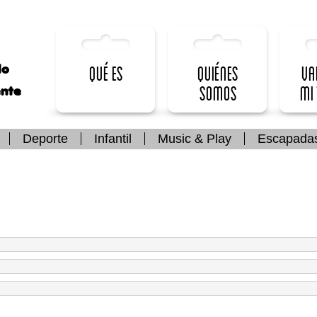
lo
Qué es
Quiénes
Va
somos
mi
ente
Deporte
Infantil
Music & Play
Escapada