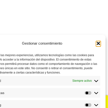
Gestionar consentimiento
 las mejores experiencias, utilizamos tecnologías como las cookies para
o acceder a la información del dispositivo. El consentimiento de estas
 nos permitirá procesar datos como el comportamiento de navegación o las
ones únicas en este sitio. No consentir o retirar el consentimiento, puede
tivamente a ciertas características y funciones.
l
Siempre activo
cas
Estadístic
g
u negocio?
Puntos de venta
Marketing