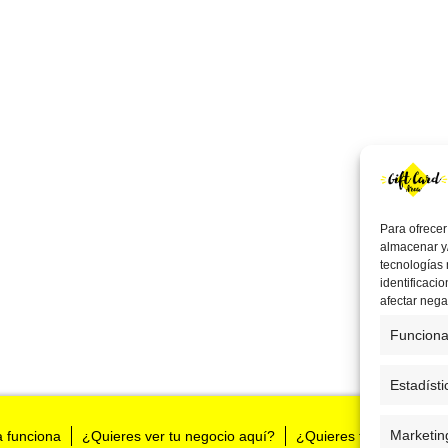
Para ofrecer
almacenar y/
tecnologías
identificaci
afectar nega
Funciona
Estadísti
Marketin
a funciona
¿Quieres ver tu negocio aquí?
¿Quieres tenernos en t