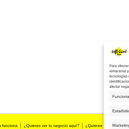
Para ofrecer
almacenar y/
tecnologías
identificaci
afectar nega
Funciona
Estadísti
Marketin
a funciona
¿Quieres ver tu negocio aquí?
¿Quieres tenernos en t