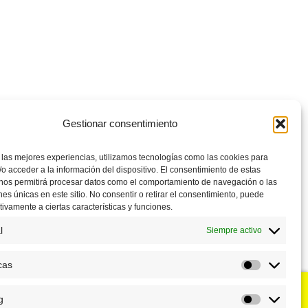
Gestionar consentimiento
 las mejores experiencias, utilizamos tecnologías como las cookies para
o acceder a la información del dispositivo. El consentimiento de estas
 nos permitirá procesar datos como el comportamiento de navegación o las
ones únicas en este sitio. No consentir o retirar el consentimiento, puede
tivamente a ciertas características y funciones.
l
Siempre activo
cas
Estadístic
g
u negocio?
Puntos de venta
Marketing