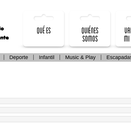
lo
Qué es
Quiénes
Va
somos
mi
ente
Deporte
Infantil
Music & Play
Escapada