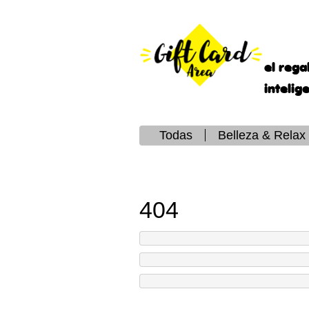
el rega
intelig
Todas
Belleza & Relax
404