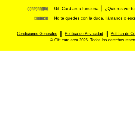
Corporativo
Gift Card area funciona
¿Quieres ver tu
Contacto
No te quedes con la duda, llámanos o esc
Condiciones Generales
Política de Privacidad
Política de C
© Gift card area 2026. Todos los derechos rese