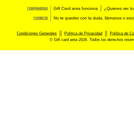
Corporativo
Gift Card area funciona
¿Quieres ver tu
Contacto
No te quedes con la duda, llámanos o esc
Condiciones Generales
Política de Privacidad
Política de C
© Gift card area 2026. Todos los derechos rese