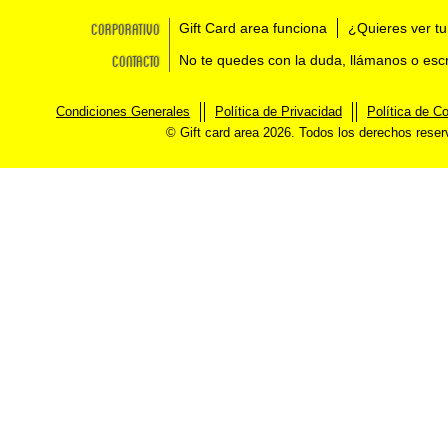
Corporativo
Gift Card area funciona
¿Quieres ver tu
Contacto
No te quedes con la duda, llámanos o esc
Condiciones Generales
Política de Privacidad
Política de C
© Gift card area 2026. Todos los derechos rese