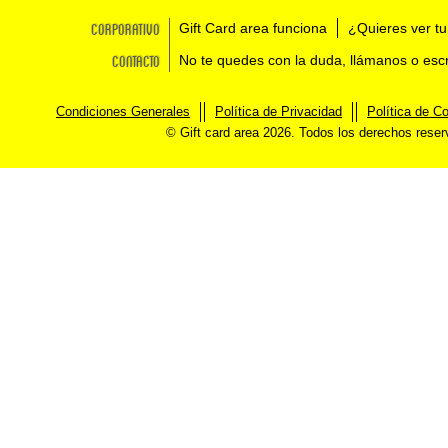
Corporativo
Gift Card area funciona
¿Quieres ver tu
Contacto
No te quedes con la duda, llámanos o esc
Condiciones Generales
Política de Privacidad
Política de C
© Gift card area 2026. Todos los derechos rese