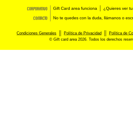
Corporativo
Gift Card area funciona
¿Quieres ver tu
Contacto
No te quedes con la duda, llámanos o esc
Condiciones Generales
Política de Privacidad
Política de C
© Gift card area 2026. Todos los derechos rese