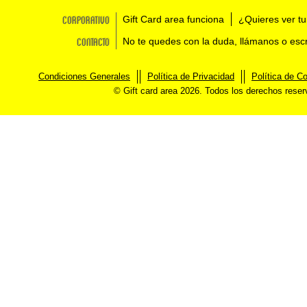
Corporativo
Gift Card area funciona
¿Quieres ver tu
Contacto
No te quedes con la duda, llámanos o esc
Condiciones Generales
Política de Privacidad
Política de C
© Gift card area 2026. Todos los derechos rese