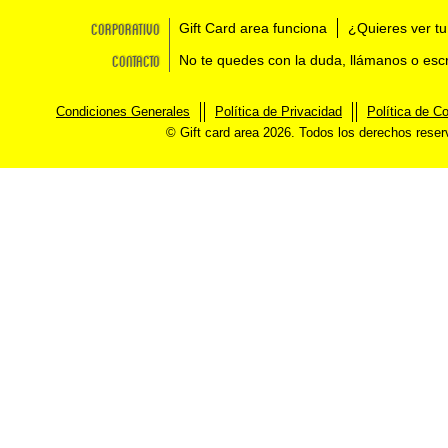
Corporativo
Gift Card area funciona
¿Quieres ver tu
Contacto
No te quedes con la duda, llámanos o esc
Condiciones Generales
Política de Privacidad
Política de C
© Gift card area 2026. Todos los derechos rese