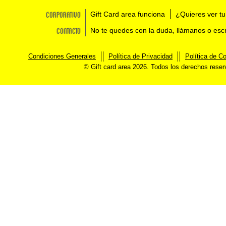
Corporativo
Gift Card area funciona
¿Quieres ver tu
Contacto
No te quedes con la duda, llámanos o esc
Condiciones Generales
Política de Privacidad
Política de C
© Gift card area 2026. Todos los derechos rese