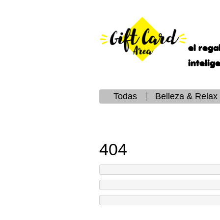
el rega
intelig
Todas
Belleza & Relax
404