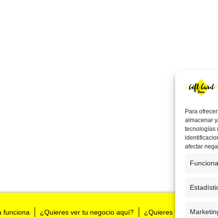
Para ofrecer
almacenar y/
tecnologías
identificaci
afectar nega
Funciona
Estadísti
Marketin
a funciona
¿Quieres ver tu negocio aquí?
¿Quieres tenernos en t