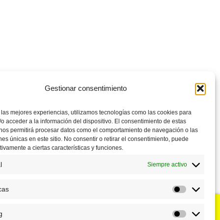
Gestionar consentimiento
 las mejores experiencias, utilizamos tecnologías como las cookies para
o acceder a la información del dispositivo. El consentimiento de estas
 nos permitirá procesar datos como el comportamiento de navegación o las
ones únicas en este sitio. No consentir o retirar el consentimiento, puede
tivamente a ciertas características y funciones.
l
Siempre activo
cas
Estadístic
g
u negocio?
Puntos de venta
Marketing