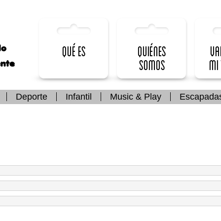
lo
Qué es
Quiénes
Va
somos
mi
ente
Deporte
Infantil
Music & Play
Escapada