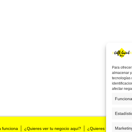
Para ofrecer
almacenar y/
tecnologías
identificaci
afectar nega
Funciona
Estadísti
Marketin
a funciona
¿Quieres ver tu negocio aquí?
¿Quieres tenernos en t