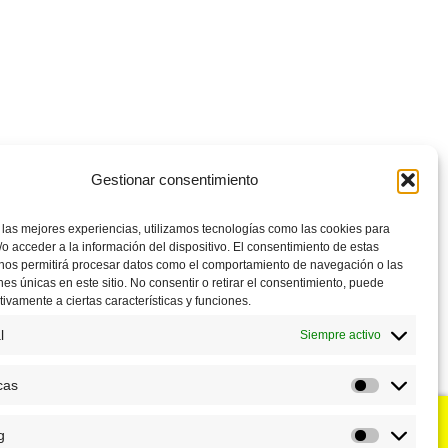
Gestionar consentimiento
 las mejores experiencias, utilizamos tecnologías como las cookies para
o acceder a la información del dispositivo. El consentimiento de estas
 nos permitirá procesar datos como el comportamiento de navegación o las
ones únicas en este sitio. No consentir o retirar el consentimiento, puede
tivamente a ciertas características y funciones.
l
Siempre activo
cas
Estadístic
g
u negocio?
Puntos de venta
Marketing