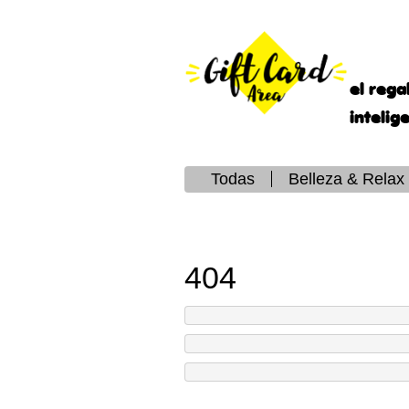
el rega
intelig
Todas
Belleza & Relax
404