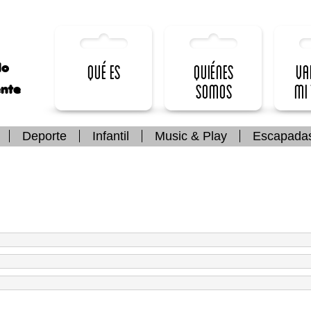
lo
Qué es
Quiénes
Va
somos
mi
ente
Deporte
Infantil
Music & Play
Escapada