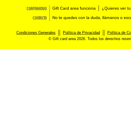
Corporativo
Gift Card area funciona
¿Quieres ver tu
Contacto
No te quedes con la duda, llámanos o esc
Condiciones Generales
Política de Privacidad
Política de C
© Gift card area 2026. Todos los derechos rese