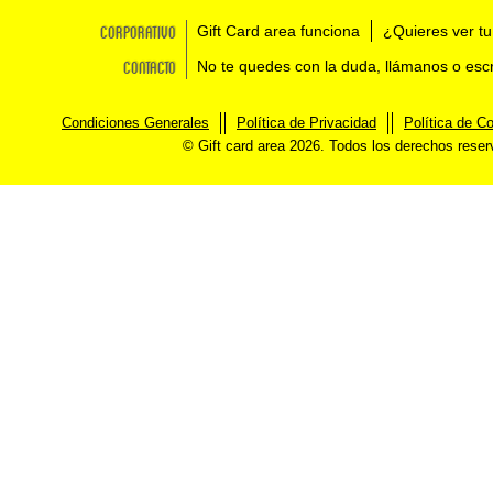
Corporativo
Gift Card area funciona
¿Quieres ver tu
Contacto
No te quedes con la duda, llámanos o esc
Condiciones Generales
Política de Privacidad
Política de C
© Gift card area 2026. Todos los derechos rese