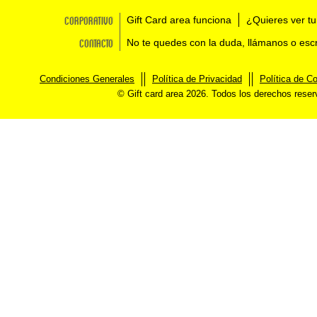
Corporativo
Gift Card area funciona
¿Quieres ver tu
Contacto
No te quedes con la duda, llámanos o esc
Condiciones Generales
Política de Privacidad
Política de C
© Gift card area 2026. Todos los derechos rese