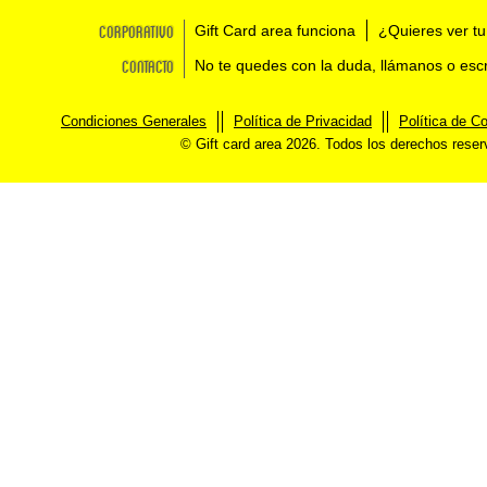
Corporativo
Gift Card area funciona
¿Quieres ver tu
Contacto
No te quedes con la duda, llámanos o esc
Condiciones Generales
Política de Privacidad
Política de C
© Gift card area 2026. Todos los derechos rese