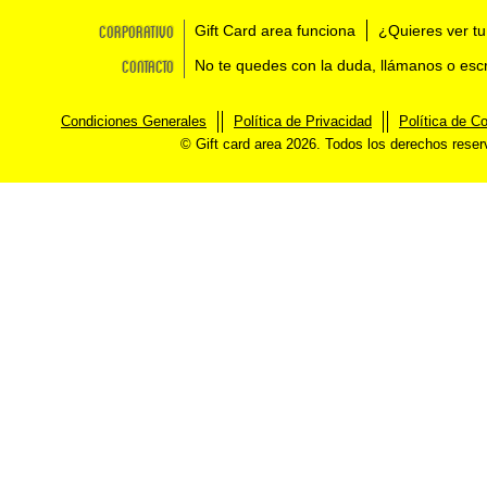
Corporativo
Gift Card area funciona
¿Quieres ver tu
Contacto
No te quedes con la duda, llámanos o esc
Condiciones Generales
Política de Privacidad
Política de C
© Gift card area 2026. Todos los derechos rese