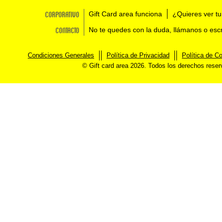
Corporativo
Gift Card area funciona
¿Quieres ver tu
Contacto
No te quedes con la duda, llámanos o esc
Condiciones Generales
Política de Privacidad
Política de C
© Gift card area 2026. Todos los derechos rese