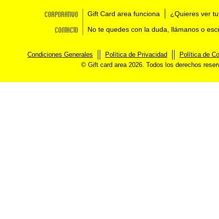
Corporativo
Gift Card area funciona
¿Quieres ver tu
Contacto
No te quedes con la duda, llámanos o esc
Condiciones Generales
Política de Privacidad
Política de C
© Gift card area 2026. Todos los derechos rese