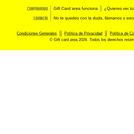
Corporativo
Gift Card area funciona
¿Quieres ver tu
Contacto
No te quedes con la duda, llámanos o esc
Condiciones Generales
Política de Privacidad
Política de C
© Gift card area 2026. Todos los derechos rese