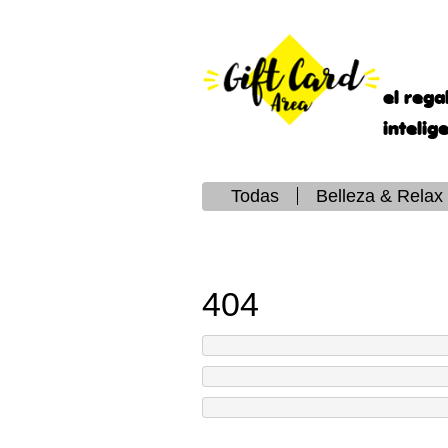
el rega
intelig
Todas
Belleza & Relax
404