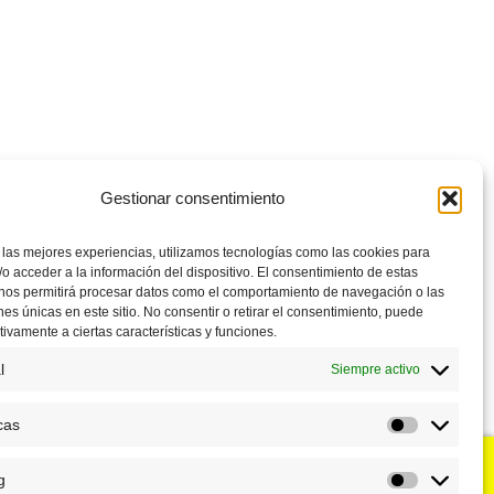
Gestionar consentimiento
 las mejores experiencias, utilizamos tecnologías como las cookies para
o acceder a la información del dispositivo. El consentimiento de estas
 nos permitirá procesar datos como el comportamiento de navegación o las
ones únicas en este sitio. No consentir o retirar el consentimiento, puede
tivamente a ciertas características y funciones.
l
Siempre activo
cas
Estadístic
g
u negocio?
Puntos de venta
Marketing