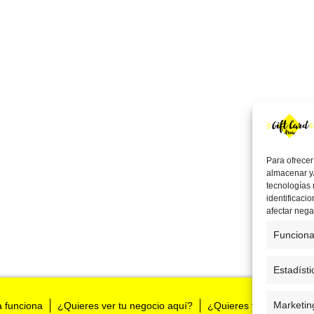
Para ofrecer
almacenar y/
tecnologías
identificaci
afectar nega
Funciona
Estadísti
Marketin
a funciona
¿Quieres ver tu negocio aquí?
¿Quieres tenernos en t