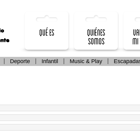
lo
Qué es
Quiénes
Va
somos
mi
ente
Deporte
Infantil
Music & Play
Escapada