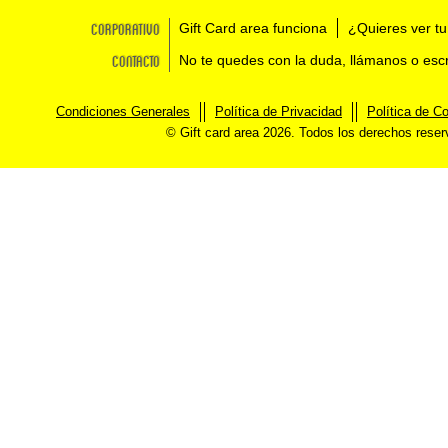
Corporativo
Gift Card area funciona
¿Quieres ver tu
Contacto
No te quedes con la duda, llámanos o esc
Condiciones Generales
Política de Privacidad
Política de C
© Gift card area 2026. Todos los derechos rese