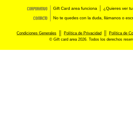
Corporativo
Gift Card area funciona
¿Quieres ver tu
Contacto
No te quedes con la duda, llámanos o esc
Condiciones Generales
Política de Privacidad
Política de C
© Gift card area 2026. Todos los derechos rese