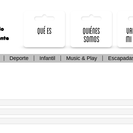
lo
Qué es
Quiénes
Va
somos
mi
ente
Deporte
Infantil
Music & Play
Escapada