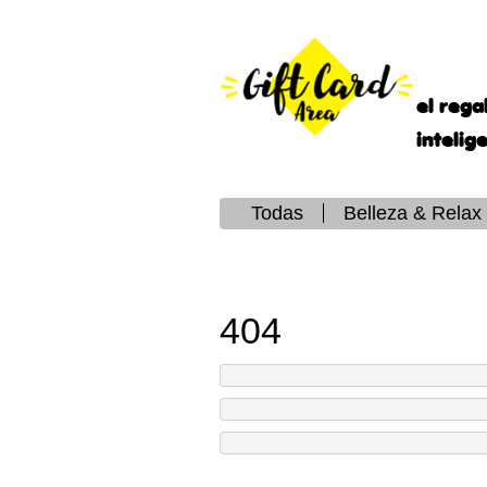
el rega
intelig
Todas
Belleza & Relax
404