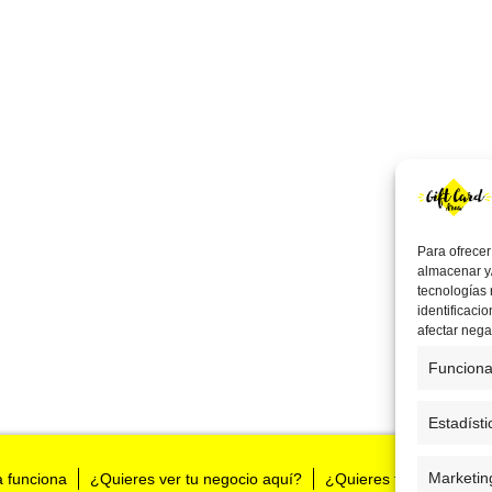
Para ofrecer
almacenar y/
tecnologías
identificaci
afectar nega
Funciona
Estadísti
Marketin
a funciona
¿Quieres ver tu negocio aquí?
¿Quieres tenernos en t