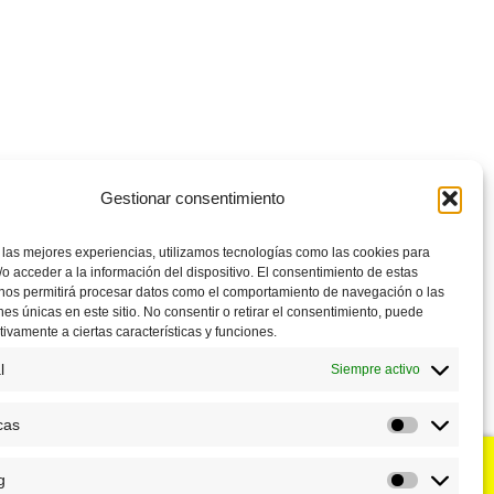
Gestionar consentimiento
 las mejores experiencias, utilizamos tecnologías como las cookies para
o acceder a la información del dispositivo. El consentimiento de estas
 nos permitirá procesar datos como el comportamiento de navegación o las
ones únicas en este sitio. No consentir o retirar el consentimiento, puede
tivamente a ciertas características y funciones.
l
Siempre activo
cas
Estadístic
g
u negocio?
Puntos de venta
Marketing