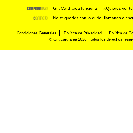
Corporativo
Gift Card area funciona
¿Quieres ver tu
Contacto
No te quedes con la duda, llámanos o esc
Condiciones Generales
Política de Privacidad
Política de C
© Gift card area 2026. Todos los derechos rese