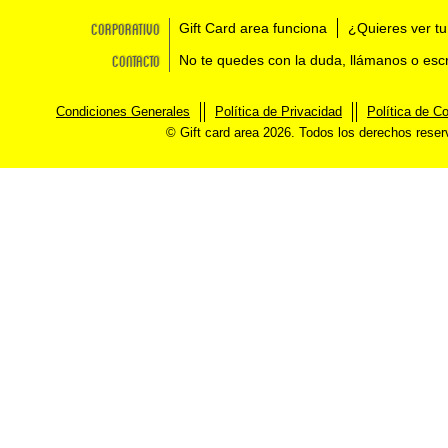
Corporativo
Gift Card area funciona
¿Quieres ver tu
Contacto
No te quedes con la duda, llámanos o esc
Condiciones Generales
Política de Privacidad
Política de C
© Gift card area 2026. Todos los derechos rese