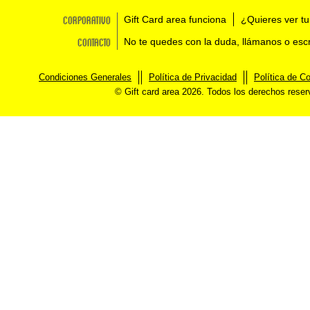
Corporativo
Gift Card area funciona
¿Quieres ver tu
Contacto
No te quedes con la duda, llámanos o esc
Condiciones Generales
Política de Privacidad
Política de C
© Gift card area 2026. Todos los derechos rese