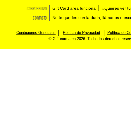
Corporativo
Gift Card area funciona
¿Quieres ver tu
Contacto
No te quedes con la duda, llámanos o esc
Condiciones Generales
Política de Privacidad
Política de C
© Gift card area 2026. Todos los derechos rese