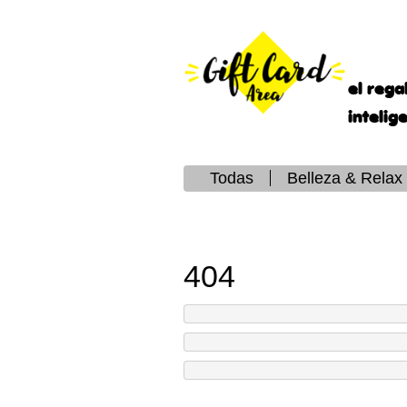
el rega
intelig
Todas
Belleza & Relax
404