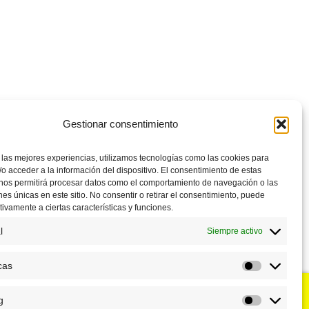
Gestionar consentimiento
 las mejores experiencias, utilizamos tecnologías como las cookies para
o acceder a la información del dispositivo. El consentimiento de estas
 nos permitirá procesar datos como el comportamiento de navegación o las
ones únicas en este sitio. No consentir o retirar el consentimiento, puede
tivamente a ciertas características y funciones.
l
Siempre activo
cas
Estadístic
g
u negocio?
Puntos de venta
Marketing