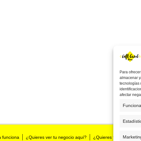
Para ofrecer
almacenar y/
tecnologías
identificaci
afectar nega
Funciona
Estadísti
Marketin
a funciona
¿Quieres ver tu negocio aquí?
¿Quieres tenernos en t