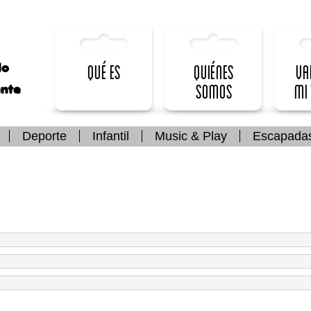
lo
Qué es
Quiénes
Va
somos
mi
ente
Deporte
Infantil
Music & Play
Escapada