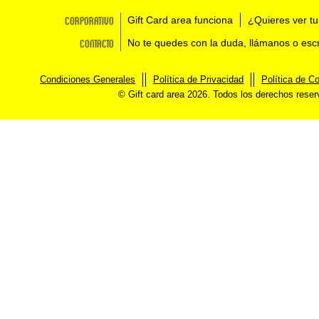
Corporativo
Gift Card area funciona
¿Quieres ver tu
Contacto
No te quedes con la duda, llámanos o esc
Condiciones Generales
Política de Privacidad
Política de C
© Gift card area 2026. Todos los derechos rese