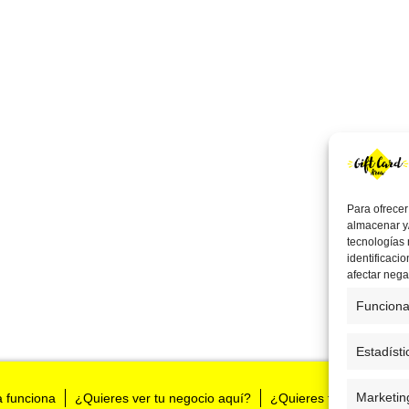
Para ofrecer
almacenar y/
tecnologías
identificaci
afectar nega
Funciona
Estadísti
Marketin
a funciona
¿Quieres ver tu negocio aquí?
¿Quieres tenernos en t