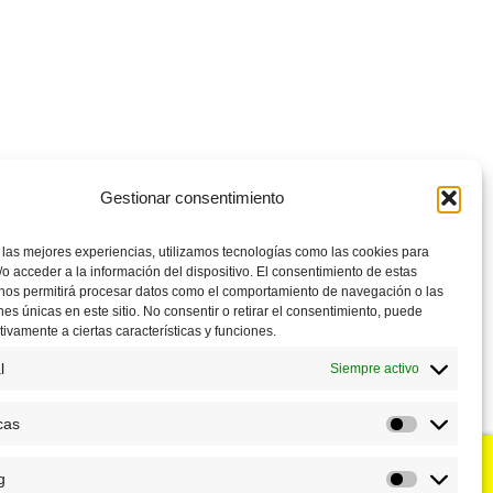
Gestionar consentimiento
 las mejores experiencias, utilizamos tecnologías como las cookies para
o acceder a la información del dispositivo. El consentimiento de estas
 nos permitirá procesar datos como el comportamiento de navegación o las
ones únicas en este sitio. No consentir o retirar el consentimiento, puede
tivamente a ciertas características y funciones.
l
Siempre activo
cas
Estadístic
g
u negocio?
Puntos de venta
Marketing