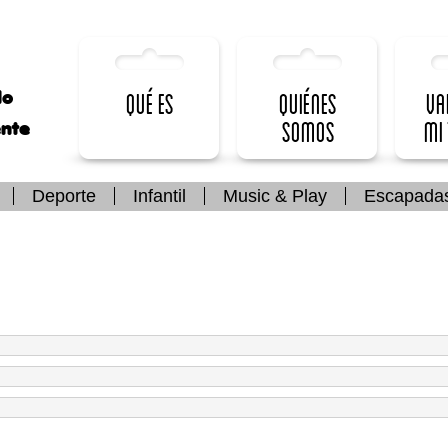
lo
Qué es
Quiénes
Va
somos
mi
ente
Deporte
Infantil
Music & Play
Escapada