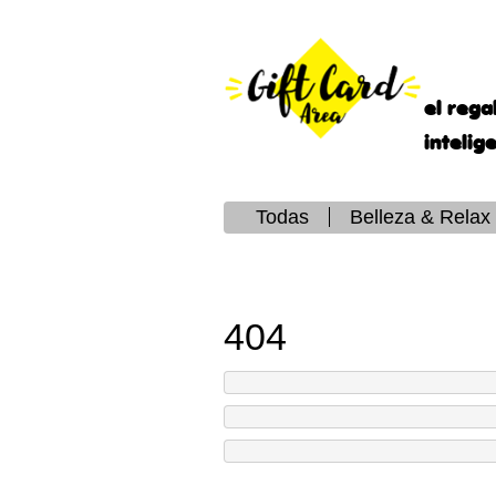
el rega
intelig
Todas
Belleza & Relax
404