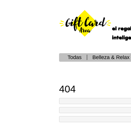
el rega
intelig
Todas
Belleza & Relax
404