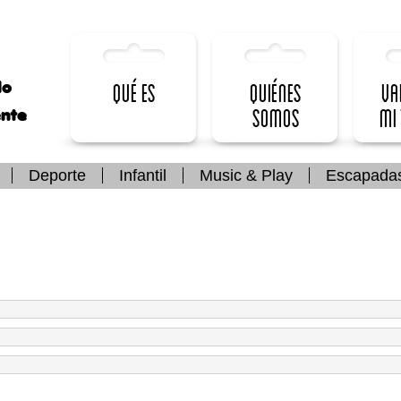
lo
Qué es
Quiénes
Va
somos
mi
ente
Deporte
Infantil
Music & Play
Escapada