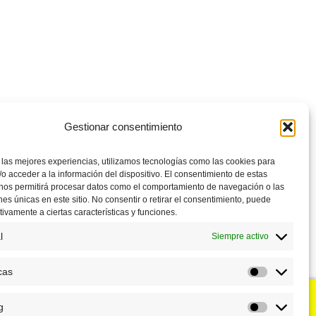
Gestionar consentimiento
 las mejores experiencias, utilizamos tecnologías como las cookies para
o acceder a la información del dispositivo. El consentimiento de estas
 nos permitirá procesar datos como el comportamiento de navegación o las
ones únicas en este sitio. No consentir o retirar el consentimiento, puede
tivamente a ciertas características y funciones.
l
Siempre activo
cas
Estadístic
g
u negocio?
Puntos de venta
Marketing