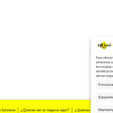
Para ofrecer
almacenar y/
tecnologías
identificaci
afectar nega
Funciona
Estadísti
Marketin
a funciona
¿Quieres ver tu negocio aquí?
¿Quieres tenernos en t