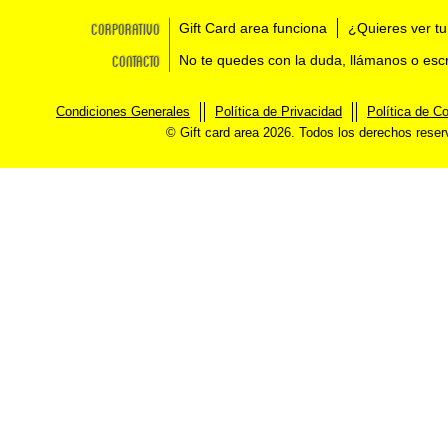
Corporativo
Gift Card area funciona
¿Quieres ver tu
Contacto
No te quedes con la duda, llámanos o esc
Condiciones Generales
Política de Privacidad
Política de C
© Gift card area 2026. Todos los derechos rese