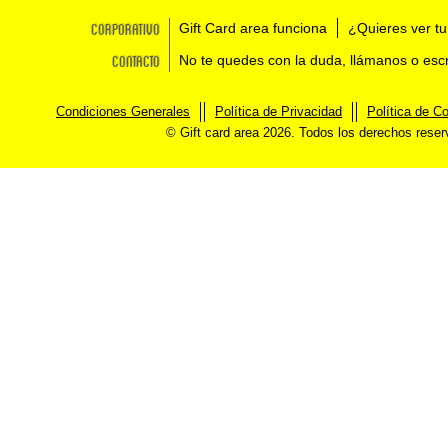
Corporativo
Gift Card area funciona
¿Quieres ver tu
Contacto
No te quedes con la duda, llámanos o esc
Condiciones Generales
Política de Privacidad
Política de C
© Gift card area 2026. Todos los derechos rese