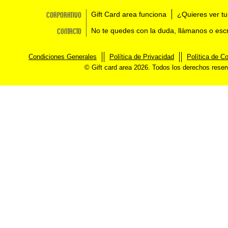
Corporativo
Gift Card area funciona
¿Quieres ver tu
Contacto
No te quedes con la duda, llámanos o esc
Condiciones Generales
Política de Privacidad
Política de C
© Gift card area 2026. Todos los derechos rese