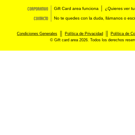
Corporativo
Gift Card area funciona
¿Quieres ver tu
Contacto
No te quedes con la duda, llámanos o esc
Condiciones Generales
Política de Privacidad
Política de C
© Gift card area 2026. Todos los derechos rese